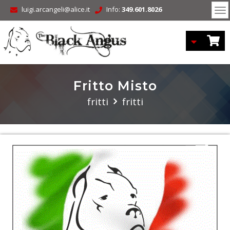
luigi.arcangeli@alice.it
Info:
349.601.8026
To
nav
Fritto Misto
fritti
fritti