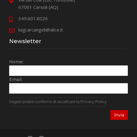
67061 Carsoli (AQ)
349.601.8026
luigi.arcangeli@alice.it
Newsletter
Nome:
Email:
Registrandoti confermi di accettare la Privacy Policy